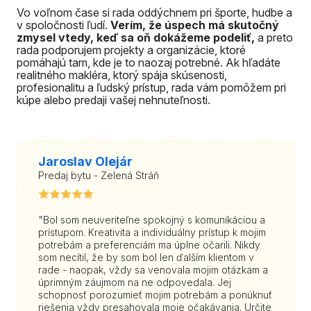
Vo voľnom čase si rada oddýchnem pri športe, hudbe a
v spoločnosti ľudí.
Verím, že úspech má skutočný
zmysel vtedy, keď sa oň dokážeme podeliť,
a preto
rada podporujem projekty a organizácie, ktoré
pomáhajú tam, kde je to naozaj potrebné. Ak hľadáte
realitného makléra, ktorý spája skúsenosti,
profesionalitu a ľudský prístup, rada vám pomôžem pri
kúpe alebo predaji vašej nehnuteľnosti.
Jaroslav Olejár
Predaj bytu - Zelená Stráň
"Bol som neuveriteľne spokojný s komunikáciou a
prístupom. Kreativita a individuálny prístup k mojim
potrebám a preferenciám ma úplne očarili. Nikdy
som necítil, že by som bol len ďalším klientom v
rade - naopak, vždy sa venovala mojim otázkam a
úprimným záujmom na ne odpovedala. Jej
schopnosť porozumieť mojim potrebám a ponúknuť
riešenia vždy presahovala moje očakávania. Určite