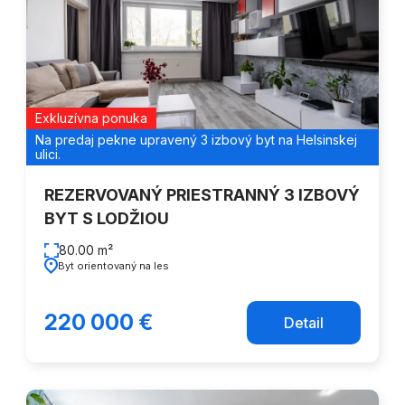
Exkluzívna ponuka
Na predaj pekne upravený 3 izbový byt na Helsinskej
ulici.
REZERVOVANÝ PRIESTRANNÝ 3 IZBOVÝ
BYT S LODŽIOU
80.00 m²
Byt orientovaný na les
220 000 €
Detail