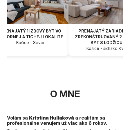
PRENAJATÝ 1 IZBOVÝ BYT VO
PRENAJATÝ ZARIADENÝ
ÝBORNEJ A TICHEJ LOKALITE
ZREKONŠTRUOVANÝ 2 IZB
Košice - Sever
BYT S LODŽIOU
Košice - sídlisko KVP
O MNE
Volám sa
Kristína Huliaková
a realitám sa
profesionálne venujem už viac ako 6 rokov.