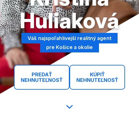
Huliaková
Váš najspoľahlivejší realitný agent
pre Košice a okolie
Realitný maklér Košice - Kristína Huliaková. Profesionálny p
PREDAŤ
KÚPIŤ
NEHNUTEĽNOSŤ
NEHNUTEĽNOSŤ