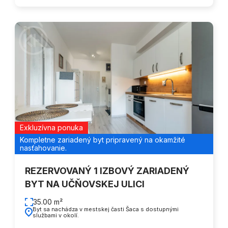
Exkluzívna ponuka
Kompletne zariadený byt pripravený na okamžité
nasťahovanie.
REZERVOVANÝ 1 IZBOVÝ ZARIADENÝ
BYT NA UČŇOVSKEJ ULICI
35.00 m²
Byt sa nachádza v mestskej časti Šaca s dostupnými
službami v okolí.