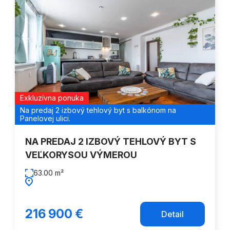
Exkluzívna ponuka
Na predaj 2 izbový tehlový byt s balkónom na
Panelovej ulici.
NA PREDAJ 2 IZBOVÝ TEHLOVÝ BYT S
VEĽKORYSOU VÝMEROU
63.00 m²
216 900 €
Detail