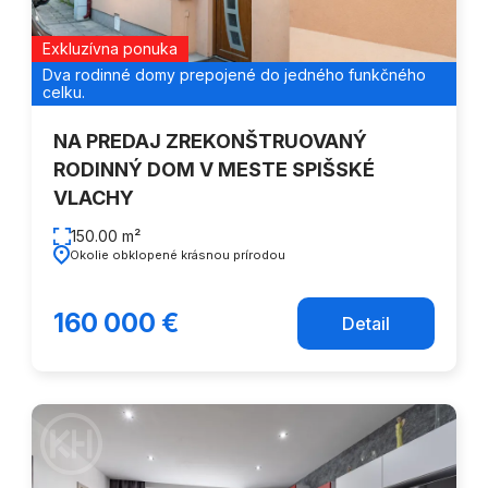
Exkluzívna ponuka
Dva rodinné domy prepojené do jedného funkčného
celku.
NA PREDAJ ZREKONŠTRUOVANÝ
RODINNÝ DOM V MESTE SPIŠSKÉ
VLACHY
150.00 m²
Okolie obklopené krásnou prírodou
160 000 €
Detail