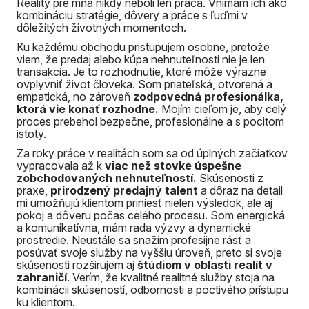
Reality pre mňa nikdy neboli len práca. Vnímam ich ako
kombináciu stratégie, dôvery a práce s ľuďmi v
dôležitých životných momentoch.
Ku každému obchodu pristupujem osobne, pretože
viem, že predaj alebo kúpa nehnuteľnosti nie je len
transakcia. Je to rozhodnutie, ktoré môže výrazne
ovplyvniť život človeka. Som priateľská, otvorená a
empatická, no zároveň
zodpovedná profesionálka,
ktorá vie konať rozhodne.
Mojím cieľom je, aby celý
proces prebehol bezpečne, profesionálne a s pocitom
istoty.
Za roky práce v realitách som sa od úplných začiatkov
vypracovala až k
viac než stovke úspešne
zobchodovaných nehnuteľností.
Skúsenosti z
praxe,
prirodzený predajný talent
a dôraz na detail
mi umožňujú klientom priniesť nielen výsledok, ale aj
pokoj a dôveru počas celého procesu. Som energická
a komunikatívna, mám rada výzvy a dynamické
prostredie. Neustále sa snažím profesijne rásť a
posúvať svoje služby na vyššiu úroveň, preto si svoje
skúsenosti rozširujem aj
štúdiom v oblasti realít v
zahraničí
. Verím, že kvalitné realitné služby stoja na
kombinácii skúseností, odbornosti a poctivého prístupu
ku klientom.