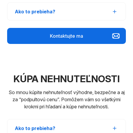
Ako to prebieha?
Precízna analýza nehnuteľnosti
a
nastavenie predajnej stratégie na mieru
Kontaktujte ma
Home staging
, ktorý zvýši atraktivitu a
hodnotu nehnuteľnosti
Profesionálne fotografie a video
, ktoré
zachytia atmosféru a emóciu priestoru
Cielený online marketing
na realitných
portáloch a sociálnych sieťach
Kompletné právne zastrešenie
celého
KÚPA NEHNUTEĽNOSTI
procesu predaja
Bezstarostné vybavenie administratívy
,
So mnou kúpite nehnuteľnosť výhodne, bezpečne a aj
vrátane prepisu médií
za “podpultovú cenu”. Pomôžem vám so všetkými
krokmi pri hľadaní a kúpe nehnuteľnosti.
Ako to prebieha?