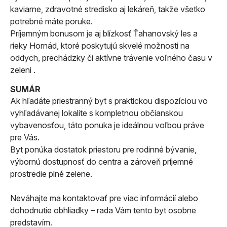
kaviarne, zdravotné stredisko aj lekáreň, takže všetko
potrebné máte poruke.
Príjemným bonusom je aj blízkosť Ťahanovský les a
rieky Hornád, ktoré poskytujú skvelé možnosti na
oddych, prechádzky či aktívne trávenie voľného času v
zeleni .
SUMÁR
Ak hľadáte priestranný byt s praktickou dispozíciou vo
vyhľadávanej lokalite s kompletnou občianskou
vybavenosťou, táto ponuka je ideálnou voľbou práve
pre Vás.
Byt ponúka dostatok priestoru pre rodinné bývanie,
výbornú dostupnosť do centra a zároveň príjemné
prostredie plné zelene.
Neváhajte ma kontaktovať pre viac informácií alebo
dohodnutie obhliadky – rada Vám tento byt osobne
predstavím.