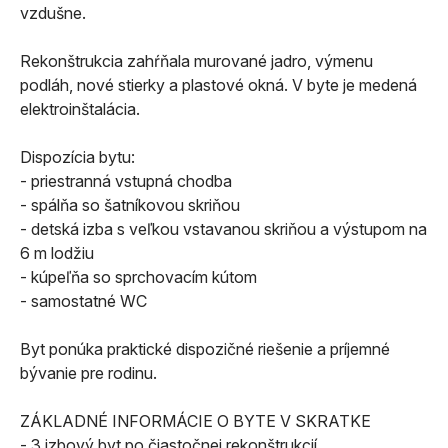
vzdušne.
Rekonštrukcia zahŕňala murované jadro, výmenu
podláh, nové stierky a plastové okná. V byte je medená
elektroinštalácia.
Dispozícia bytu:
- priestranná vstupná chodba
- spálňa so šatníkovou skriňou
- detská izba s veľkou vstavanou skriňou a výstupom na
6 m lodžiu
- kúpeľňa so sprchovacím kútom
- samostatné WC
Byt ponúka praktické dispozičné riešenie a príjemné
bývanie pre rodinu.
ZÁKLADNÉ INFORMÁCIE O BYTE V SKRATKE
- 3 izbový byt po čiastočnej rekonštrukcií