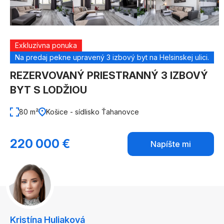
Exkluzívna ponuka
Na predaj pekne upravený 3 izbový byt na Helsinskej ulici.
REZERVOVANÝ PRIESTRANNÝ 3 IZBOVÝ
BYT S LODŽIOU
80 m²
Košice - sídlisko Ťahanovce
220 000 €
Napíšte mi
Kristína Huliaková