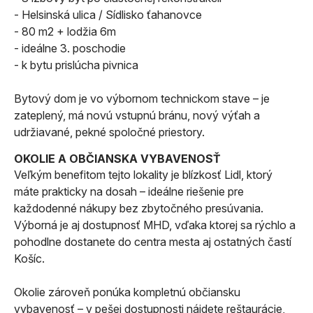
- Helsinská ulica / Sídlisko ťahanovce
- 80 m2 + lodžia 6m
- ideálne 3. poschodie
- k bytu prislúcha pivnica
Bytový dom je vo výbornom technickom stave – je
zateplený, má novú vstupnú bránu, nový výťah a
udržiavané, pekné spoločné priestory.
OKOLIE A OBČIANSKA VYBAVENOSŤ
Veľkým benefitom tejto lokality je blízkosť Lidl, ktorý
máte prakticky na dosah – ideálne riešenie pre
každodenné nákupy bez zbytočného presúvania.
Výborná je aj dostupnosť MHD, vďaka ktorej sa rýchlo a
pohodlne dostanete do centra mesta aj ostatných častí
Košíc.
Okolie zároveň ponúka kompletnú občiansku
vybavenosť – v pešej dostupnosti nájdete reštaurácie,