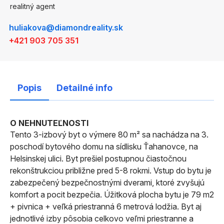
realitný agent
huliakova@diamondreality.sk
+421 903 705 351
Popis
Detailné info
O NEHNUTEĽNOSTI
Tento 3-izbový byt o výmere 80 m² sa nachádza na 3.
poschodí bytového domu na sídlisku Ťahanovce, na
Helsinskej ulici. Byt prešiel postupnou čiastočnou
rekonštrukciou približne pred 5-8 rokmi. Vstup do bytu je
zabezpečený bezpečnostnými dverami, ktoré zvyšujú
komfort a pocit bezpečia. Úžitková plocha bytu je 79 m2
+ pivnica + veľká priestranná 6 metrová lodžia. Byt aj
jednotlivé izby pôsobia celkovo veľmi priestranne a